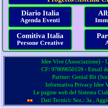
Diario Italia
Alb
Agenda Eventi
Imma
Comitiva Italia
Par
Persone Creative
Idee Vive (Associazione) - 
CF: 97809650159 - Email del
Partner:
Genial Bit
(
Soc
Informativa Privacy Idee 
Le pagine web del Sistema Ciak
Dati Tecnici: Sez.: 3a
, Agg